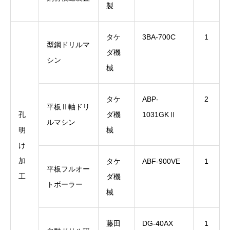
製
タケ
3BA-700C
1
型鋼ドリルマ
ダ機
シン
械
タケ
ABP-
2
平板Ⅱ軸ドリ
孔
ダ機
1031GKⅡ
ルマシン
明
械
け
加
タケ
ABF-900VE
1
平板フルオー
工
ダ機
トボーラー
械
藤田
DG-40AX
1