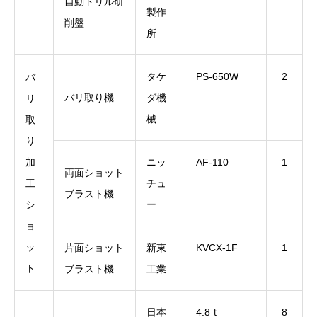
自動ドリル研
製作
削盤
所
タケ
PS-650W
2
バ
バリ取り機
ダ機
リ
械
取
り
加
ニッ
AF-110
1
両面ショット
工
チュ
ブラスト機
シ
ー
ョ
ッ
片面ショット
新東
KVCX-1F
1
ト
ブラスト機
工業
日本
4.8ｔ
8