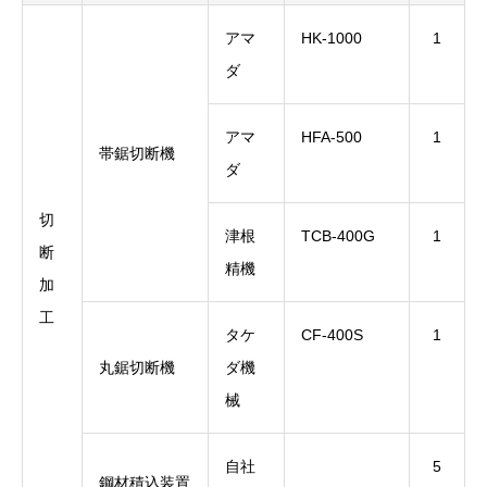
アマ
HK-1000
1
ダ
アマ
HFA-500
1
帯鋸切断機
ダ
切
津根
TCB-400G
1
断
精機
加
工
タケ
CF-400S
1
丸鋸切断機
ダ機
械
自社
5
鋼材積込装置