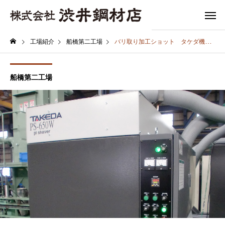
工場紹介
船橋第二工場
バリ取り加工ショット タケダ機械 PS-650W
船橋第二工場