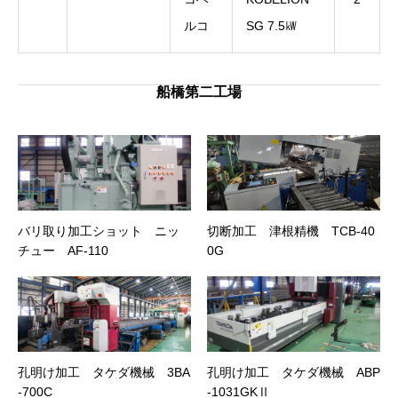
ルコ
SG 7.5㎾
船橋第二工場
バリ取り加工ショット ニッ
切断加工 津根精機 TCB-40
チュー AF-110
0G
孔明け加工 タケダ機械 3BA
孔明け加工 タケダ機械 ABP
-700C
-1031GKⅡ