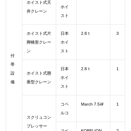
ホイスト式天
ホイ
井クレーン
スト
ホイスト式片
日本
2.8ｔ
3
脚橋形クレー
ホイ
ン
スト
付
帯
日本
2.8ｔ
1
設
ホイスト式懸
ホイ
備
垂型クレーン
スト
コベ
March 7.5㎾
1
ルコ
スクリュコン
プレッサー
コベ
KOBELION
2